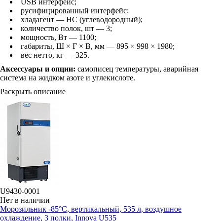
USB интерфейс;
русифицированный интерфейс;
хладагент — HC (углеводородный);
количество полок, шт — 3;
мощность, Вт — 1100;
габариты, Ш × Г × В, мм — 895 × 998 × 1980;
вес нетто, кг — 325.
Аксессуары и опции:
самописец температуры, аварийная
система на жидком азоте и углекислоте.
Раскрыть описание
U9430-0001
Нет в наличии
Морозильник -85°С, вертикальный, 535 л, воздушное
охлаждение, 3 полки, Innova U535