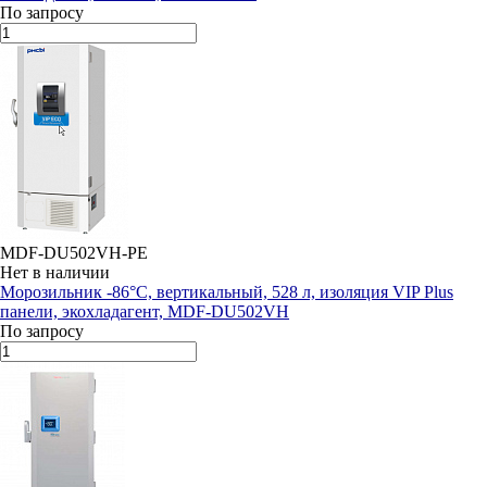
По запросу
MDF-DU502VH-PE
Нет в наличии
Морозильник -86°С, вертикальный, 528 л, изоляция VIP Plus
панели, экохладагент, MDF-DU502VH
По запросу