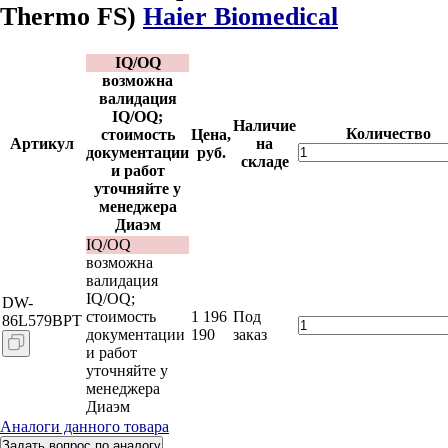
Thermo FS)
Haier Biomedical
IQ/OQ
возможна
валидация
IQ/OQ;
Наличие
Количество
стоимость
Цена,
Артикул
на
документации
руб.
складе
и работ
уточняйте у
менеджера
Диаэм
IQ/OQ
возможна
валидация
IQ/OQ;
DW-
стоимость
1 196
Под
86L579BPT
документации
190
заказ
и работ
уточняйте у
менеджера
Диаэм
Аналоги данного товара
Задать вопрос по аналогу