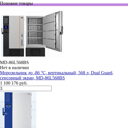
Похожие товары
MD-86L568BS
Нет в наличии
Морозильник до -86 °С, вертикальный, 568 л, Dual Guard,
сенсорный экран, MD-86L568BS
1 100 176 руб.