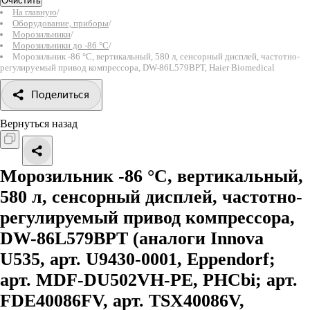
Очистить
На главную
/
Оборудование, приборы
/
Морозильники
/
Морозильники до -86 °C
/
Морозильник -86 °С, вертикальный, 580 л, сенсорный дисплей, частотно-
регулируемый привод компрессора, DW-86L579BPT, Haier Biomedical
Поделиться
Вернуться назад
Морозильник -86 °С, вертикальный,
580 л, сенсорный дисплей, частотно-
регулируемый привод компрессора,
DW-86L579BPT
(аналоги Innova
U535, арт. U9430-0001, Eppendorf;
арт. MDF-DU502VH-PE, PHCbi; арт.
FDE40086FV, арт. TSX40086V,