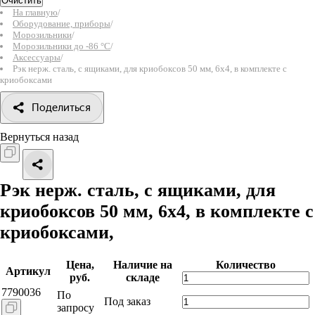
Очистить
На главную
/
Оборудование, приборы
/
Морозильники
/
Морозильники до -86 °C
/
Аксессуары
/
Рэк нерж. сталь, с ящиками, для криобоксов 50 мм, 6х4, в комплекте с
криобоксами
Поделиться
Вернуться назад
Рэк нерж. сталь, с ящиками, для
криобоксов 50 мм, 6х4, в комплекте с
криобоксами,
Цена,
Наличие на
Количество
Артикул
руб.
складе
7790036
По
Под заказ
запросу