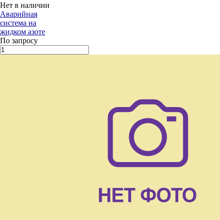
Нет в наличии
Аварийная
система на
жидком азоте
По запросу