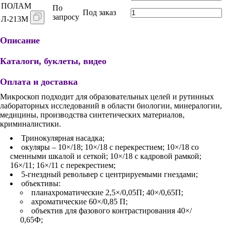
ПОЛАМ
По
Под заказ
запросу
Л-213М
Описание
Каталоги, буклеты, видео
Оплата и доставка
Микроскоп подходит для образовательных целей и рутинных
лабораторных исследований в области биологии, минералогии,
медицины, производства синтетических материалов,
криминалистики.
Тринокулярная насадка;
окуляры – 10×/18; 10×/18 с перекрестием; 10×/18 со
сменными шкалой и сеткой; 10×/18 с кадровой рамкой;
16×/11; 16×/11 с перекрестием;
5-гнездный револьвер с центрируемыми гнездами;
объективы:
планахроматические 2,5×/0,05П; 40×/0,65П;
ахроматические 60×/0,85 П;
объектив для фазового контрастирования 40×/
0,65Ф;