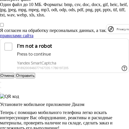
Один файл до 10 МБ. Форматы: bmp, csv, doc, docx, gif, heic, heif,
jpg, jpeg, mpg, mpeg, mp3, odt, odp, ods, pdf, png, ppt, pptx, tif, tiff,
txt, wav, webp, xls, xlsx.
Privacy n
Я согласен на обработку персональных данных, а также с
правилами сайта
Отмена
Отправить
Установите мобильное приложение Диаэм
Теперь с помощью мобильного телефона легко искать
интересующее Вас оборудование, реактивы и расходные
материалы, проверять наличие на складе, сделать заказ и
отслеживать его выполнение!