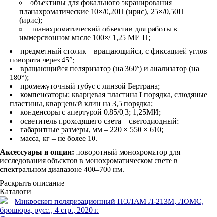
объективы для фокального экранирования
планахроматические 10×/0,20П (ирис), 25×/0,50П
(ирис);
планахроматический объектив для работы в
иммерсионном масле 100×/ 1,25 МИ П;
предметный столик – вращающийся, с фиксацией углов
поворота через 45°;
вращающийся поляризатор (на 360°) и анализатор (на
180°);
промежуточный тубус с линзой Бертрана;
компенсаторы: кварцевая пластина I порядка, слюдяные
пластины, кварцевый клин на 3,5 порядка;
конденсоры с апертурой 0,85/0,3; 1,25МИ;
осветитель проходящего света – светодиодный;
габаритные размеры, мм – 220 × 550 × 610;
масса, кг – не более 10.
Аксессуары и опции:
поворотный монохроматор для
исследования объектов в монохроматическом свете в
спектральном диапазоне 400–700 нм.
Раскрыть описание
Каталоги
Микроскоп поляризационный ПОЛАМ Л-213М, ЛОМО,
брошюра, русс., 4 стр., 2020 г.