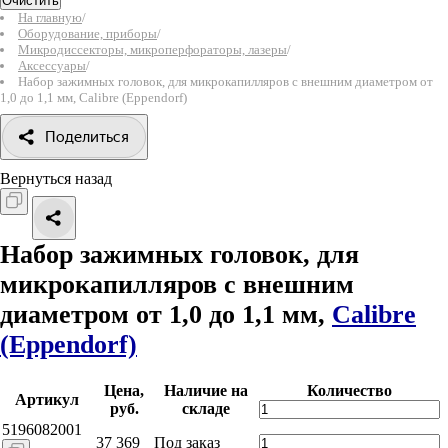
Очистить
На главную
/
Оборудование, приборы
/
Микродиссекторы, микроперфораторы, лазеры
/
Аксессуары
/
Набор зажимных головок, для микрокапилляров с внешним диаметром от
1,0 до 1,1 мм, Calibre (Eppendorf)
Поделиться
Вернуться назад
Набор зажимных головок, для
микрокапилляров с внешним
диаметром от 1,0 до 1,1 мм,
Calibre
(Eppendorf)
Цена,
Наличие на
Количество
Артикул
руб.
складе
5196082001
37 369
Под заказ