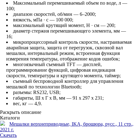
Максимальный перемешиваемый объем по воде, л —
100;
диапазон скоростей, об/мин — 6–2000;
вязкость, мПа · с — 100 000;
максимальный крутящий момент, Н · см — 200;
диаметр стержня перемешивающего элемента, мм —
16;
микропроцессорный контроль скорости, настраиваемая
аварийная защита, защита от перегрузок, сквозной вал
мешалки, интервальный режим, встроенная функция
измерения температуры, отображение кодов ошибок;
многоязычный съемный TFT — дисплей,
программирование функций, цифровая индикация
скорости, температуры и крутящего момента, таймер;
съемный беспроводной контроллер для управления
мешалкой по технологии Bluetooth;
разъемы: RS232, USB;
габариты, Ш х Г х В, мм — 91 x 297 x 231;
вес, кг — 4,9.
Раскрыть описание
Каталоги
Мешалки верхнеприводные, IKA, брошюра, русс., 11 стр.,
2021 г.
Скачать