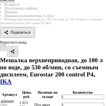
Очистить
На главную
/
Оборудование, приборы
/
Мешалки
/
Мешалки верхнеприводные до 100 л
/
Мешалка верхнеприводная, до 100 л по воде, до 530 об/мин, со съемным
дисплеем, Eurostar 200 control P4, IKA
Поделиться
Вернуться назад
Мешалка верхнеприводная, до 100 л
по воде, до 530 об/мин, со съемным
дисплеем, Eurostar 200 control P4,
IKA
Цена,
Наличие на
Количество
Артикул
руб.
складе
4090000
1 013
Под заказ