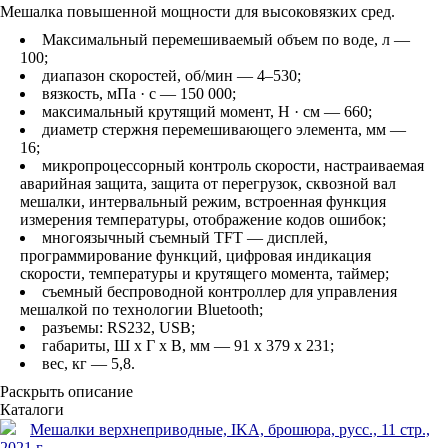
Мешалка повышенной мощности для высоковязких сред.
Максимальный перемешиваемый объем по воде, л —
100;
диапазон скоростей, об/мин — 4–530;
вязкость, мПа · с — 150 000;
максимальный крутящий момент, Н · см — 660;
диаметр стержня перемешивающего элемента, мм —
16;
микропроцессорный контроль скорости, настраиваемая
аварийная защита, защита от перегрузок, сквозной вал
мешалки, интервальный режим, встроенная функция
измерения температуры, отображение кодов ошибок;
многоязычный съемный TFT — дисплей,
программирование функций, цифровая индикация
скорости, температуры и крутящего момента, таймер;
съемный беспроводной контроллер для управления
мешалкой по технологии Bluetooth;
разъемы: RS232, USB;
габариты, Ш х Г х В, мм — 91 x 379 x 231;
вес, кг — 5,8.
Раскрыть описание
Каталоги
Мешалки верхнеприводные, IKA, брошюра, русс., 11 стр.,
2021 г.