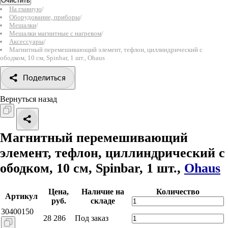
Очистить
На главную
/
Оборудование, приборы
/
Мешалки
/
Мешалки магнитные с нагревом
/
Аксессуары
/
Магнитный перемешивающий элемент, тефлон, циллиндрический с
ободком, 10 см, Spinbar, 1 шт., Ohaus
Поделиться
Вернуться назад
Магнитный перемешивающий
элемент, тефлон, циллиндрический с
ободком, 10 см, Spinbar, 1 шт.,
Ohaus
Цена,
Наличие на
Количество
Артикул
руб.
складе
30400150
28 286
Под заказ