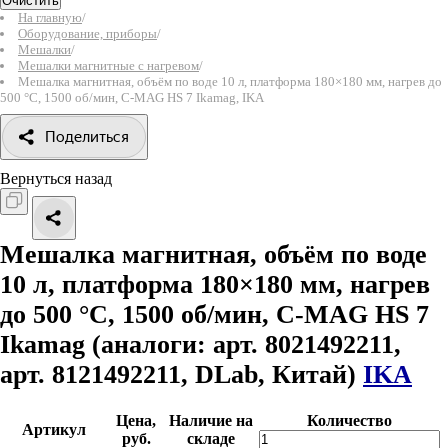
Очистить
На главную
/
Оборудование, приборы
/
Мешалки
/
Мешалки магнитные с нагревом
/
Мешалка магнитная, объём по воде 10 л, платформа 180×180 мм, нагрев до
500 °С, 1500 об/мин, C-MAG HS 7 Ikamag, IKA
Поделиться
Вернуться назад
Мешалка магнитная, объём по воде
10 л, платформа 180×180 мм, нагрев
до 500 °С, 1500 об/мин, C-MAG HS 7
Ikamag
(аналоги: арт. 8021492211,
арт. 8121492211, DLab, Китай)
IKA
Цена,
Наличие на
Количество
Артикул
руб.
складе