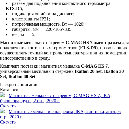
разъем для подключения контактного термометра —
ETS-D5
;
индикация ошибки на дисплее;
класс защиты IP21;
потребляемая мощность, Вт — 1020;
габариты, мм — 220×105×335;
вес, кг — 5.
Магнитные мешалки с нагревом
C-MAG HS 7
имеют разъем для
подключения контактных термометров (
ETS-D5
), позволяющих
осуществлять точный контроль температуры при их помещении
непосредственно в среду.
Комплект поставки: магнитная мешалка
C-MAG HS 7
,
универсальный месильный стержень
Ikaflon 20 Set
,
Ikaflon 30
Set
,
Ikaflon 40 Set
.
Раскрыть описание
Каталоги
Магнитная мешалка с нагревом, C-MAG HS 7, IKA,
брюшюра, русс., 2 стр., 2020 г.
Скачать
Магнитные мешалки с нагревом, IKA, листовка, англ., 6
стр., 2020 г.
Скачать