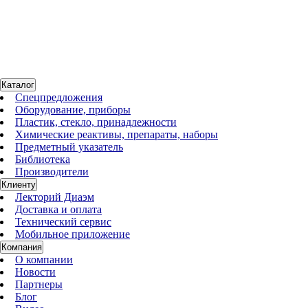
1545100
Нет в наличии
Штатив H 16 V
19 494 руб.
Каталог
Спецпредложения
Оборудование, приборы
Пластик, стекло, принадлежности
Химические реактивы, препараты, наборы
Предметный указатель
Библиотека
Производители
Клиенту
Лекторий Диаэм
Доставка и оплата
Технический сервис
Мобильное приложение
Компания
О компании
Новости
Партнеры
Блог