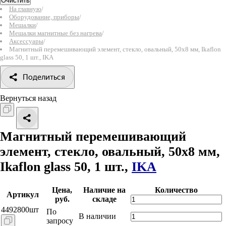
Очистить
На главную
/
Оборудование, приборы
/
Мешалки
/
Мешалки магнитные без нагрева
/
Аксессуары
/
Магнитный перемешивающий элемент, стекло, овальный, 50х8 мм, Ikaflon
glass 50, 1 шт., IKA
Поделиться
Вернуться назад
Магнитный перемешивающий
элемент, стекло, овальный, 50х8 мм,
Ikaflon glass 50, 1 шт.,
IKA
Цена,
Наличие на
Количество
Артикул
руб.
складе
4492800шт
По
В наличии
запросу