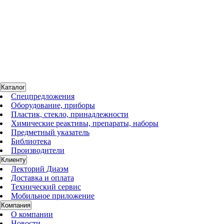
4495400шт
Нет в наличии
Магнитный перемешивающий элемент, тефлон, эллиптический,
40х20 мм, Ikaflon 40 ellipse, 1 шт.
По запросу
Каталог
Спецпредложения
Оборудование, приборы
Пластик, стекло, принадлежности
Химические реактивы, препараты, наборы
Предметный указатель
Библиотека
Производители
Клиенту
Лекторий Диаэм
Доставка и оплата
Технический сервис
Мобильное приложение
Компания
О компании
Новости