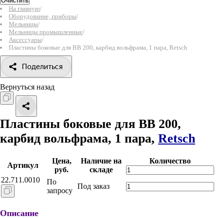
Очистить
На главную
/
Оборудование, приборы
/
Мельницы
/
Мельницы промышленные
/
Аксессуары
/
Пластины боковые для BB 200, карбид вольфрама, 1 пара, Retsch
Поделиться
Вернуться назад
Пластины боковые для BB 200,
карбид вольфрама, 1 пара,
Retsch
Цена,
Наличие на
Количество
Артикул
руб.
складе
22.711.0010
По
Под заказ
запросу
Описание