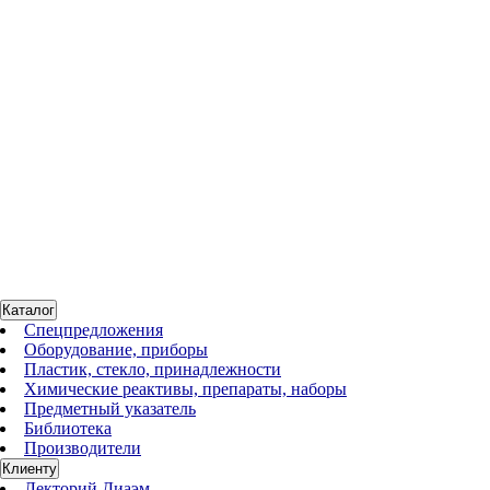
Conika 10
Нет в наличии
Мельница просеивающая, 4000 кг/ч, до 1500 об/мин, Conika 10
По запросу
Каталог
Спецпредложения
Оборудование, приборы
Пластик, стекло, принадлежности
Химические реактивы, препараты, наборы
Предметный указатель
Библиотека
Производители
Клиенту
Лекторий Диаэм