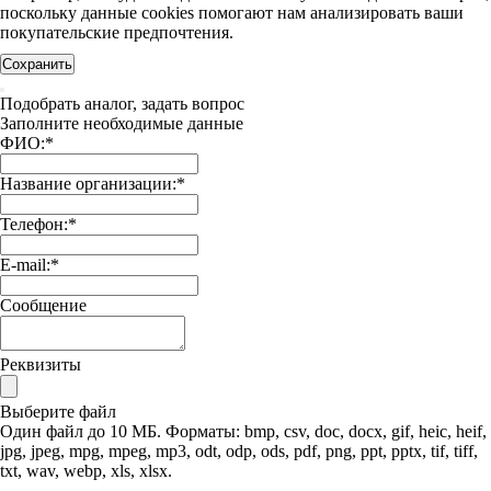
поскольку данные cookies помогают нам анализировать ваши
покупательские предпочтения.
Сохранить
Подобрать аналог, задать вопрос
Заполните необходимые данные
ФИО:
*
Название организации:
*
Телефон:
*
E-mail:
*
Сообщение
Реквизиты
Выберите файл
Один файл до 10 МБ. Форматы: bmp, csv, doc, docx, gif, heic, heif,
jpg, jpeg, mpg, mpeg, mp3, odt, odp, ods, pdf, png, ppt, pptx, tif, tiff,
txt, wav, webp, xls, xlsx.