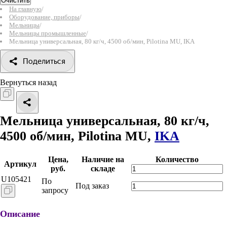
Очистить
На главную
/
Оборудование, приборы
/
Мельницы
/
Мельницы промышленные
/
Мельница универсальная, 80 кг/ч, 4500 об/мин, Pilotina MU, IKA
Поделиться
Вернуться назад
Мельница универсальная, 80 кг/ч,
4500 об/мин, Pilotina MU,
IKA
Цена,
Наличие на
Количество
Артикул
руб.
складе
U105421
По
Под заказ
запросу
Описание