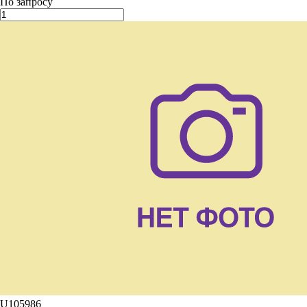
По запросу
U105986