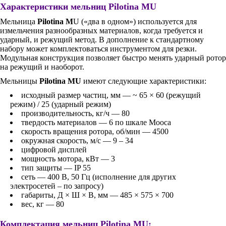
Характеристики мельниц Pilotina MU
Мельница
Pilotina M
U («два в одном») используется для
измельчения разнообразных материалов, когда требуется и
ударный, и режущий метод. В дополнение к стандартному
набору может комплектоваться инструментом для резки.
Модульная конструкция позволяет быстро менять ударный ротор
на режущий и наоборот.
Мельницы
Pilotina MU
имеют следующие характеристики:
исходный размер частиц, мм — ~ 65 × 60 (режущий
режим) / 25 (ударный режим)
производительность, кг/ч — 80
твердость материалов — 6 по шкале Мооса
скорость вращения ротора, об/мин — 4500
окружная скорость, м/с — 9 – 34
цифровой дисплей
мощность мотора, кВт — 3
тип защиты — IP 55
сеть — 400 В, 50 Гц (исполнение для других
электросетей – по запросу)
габариты, Д × Ш × В, мм — 485 × 575 × 700
вес, кг — 80
Комплектация мельниц Pilotina MU: