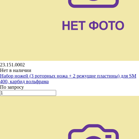
23.151.0002
Нет в наличии
Набор ножей (3 роторных ножа + 2 режущие пластины) для SM
400, карбид вольфрама
По запросу