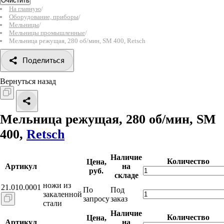
Очистить
На главную
/
Оборудование, приборы
/
Мельницы
/
Мельницы промышленные
/
Мельница режущая, 280 об/мин, SM 400, Retsch
Поделиться
Вернуться назад
Мельница режущая, 280 об/мин, SM
400,
Retsch
Наличие
Количество
Цена,
Артикул
на
руб.
складе
ножи из
21.010.0001
По
Под
закаленной
запросу
заказ
стали
Наличие
Количество
Цена,
Артикул
на