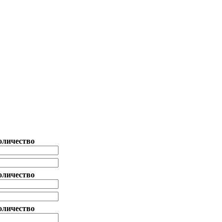
оличество
оличество
оличество