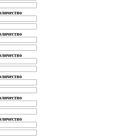
оличество
оличество
оличество
оличество
оличество
оличество