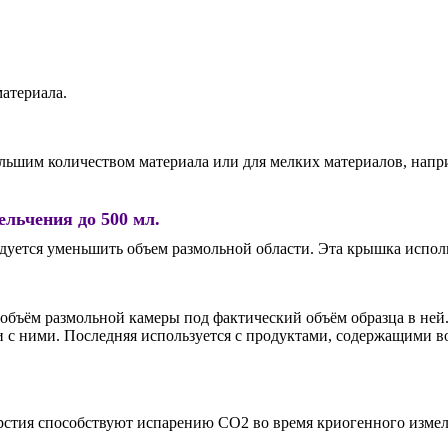
атериала.
ольшим количеством материала или для мелких материалов, напр
льчения до 500 мл
.
ндуется уменьшить объем размольной области. Эта крышка испол
объём размольной камеры под фактический объём образца в ней.
 с ними. Последняя используется с продуктами, содержащими вод
рстия способствуют испарению CO2 во время криогенного измель