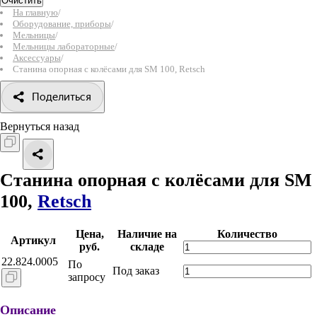
Очистить
На главную
/
Оборудование, приборы
/
Мельницы
/
Мельницы лабораторные
/
Аксессуары
/
Станина опорная с колёсами для SM 100, Retsch
Поделиться
Вернуться назад
Станина опорная с колёсами для SM
100,
Retsch
Цена,
Наличие на
Количество
Артикул
руб.
складе
22.824.0005
По
Под заказ
запросу
Описание