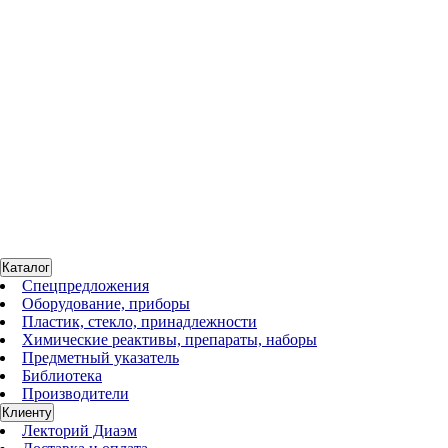
20.831.0001
Нет в наличии
Мельница роторная циклонная, до 14000 об/мин, Twister
1 848 257 руб.
Каталог
Спецпредложения
Оборудование, приборы
Пластик, стекло, принадлежности
Химические реактивы, препараты, наборы
Предметный указатель
Библиотека
Производители
Клиенту
Лекторий Диаэм