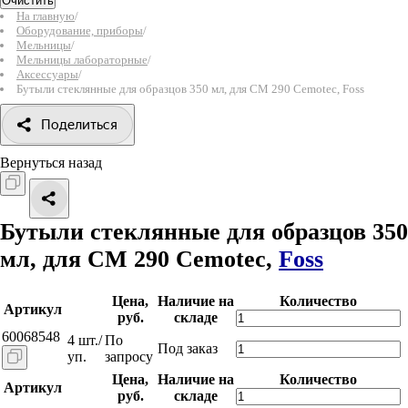
Очистить
На главную
/
Оборудование, приборы
/
Мельницы
/
Мельницы лабораторные
/
Аксессуары
/
Бутыли стеклянные для образцов 350 мл, для CM 290 Cemotec, Foss
Поделиться
Вернуться назад
Бутыли стеклянные для образцов 350
мл, для CM 290 Cemotec,
Foss
Цена,
Наличие на
Количество
Артикул
руб.
складе
60068548
4 шт./
По
Под заказ
уп.
запросу
Цена,
Наличие на
Количество
Артикул
руб.
складе