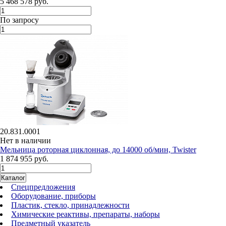
5 468 578 руб.
По запросу
20.831.0001
Нет в наличии
Мельница роторная циклонная, до 14000 об/мин, Twister
1 874 955 руб.
Каталог
Спецпредложения
Оборудование, приборы
Пластик, стекло, принадлежности
Химические реактивы, препараты, наборы
Предметный указатель