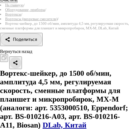
Очистить
На главную
/
Оборудование, приборы
/
Вортексы
/
Вортексы (вихревые смесители)
/
Вортекс-шейкер, до 1500 об/мин, амплитуда 4,5 мм, регулируемая скорость,
сменные платформы для планшет и микропробирок, MX-M, DLab, Китай
Поделиться
Вернуться назад
Вортекс-шейкер, до 1500 об/мин,
амплитуда 4,5 мм, регулируемая
скорость, сменные платформы для
планшет и микропробирок, MX-M
(аналоги: арт. 5353000510, Eppendorf;
арт. BS-010216-A03, арт. BS-010216-
A11, Biosan)
DLab, Китай