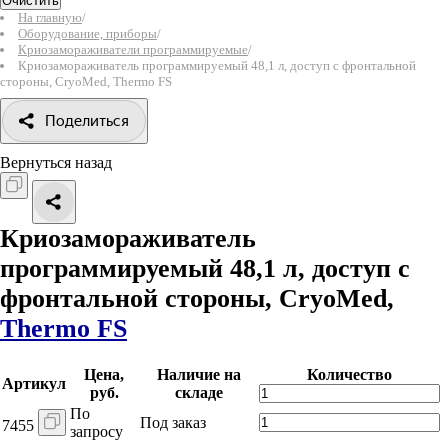
Очистить
На главную
/
Оборудование, приборы
/
Криозамораживатели программируемые
/
Криозамораживатель программируемый 48,1 л, доступ с фронтальной
стороны, CryoMed, Thermo FS
Поделиться
Вернуться назад
Криозамораживатель
программируемый 48,1 л, доступ с
фронтальной стороны, CryoMed,
Thermo FS
Цена,
Наличие на
Количество
Артикул
руб.
складе
По
Под заказ
7455
запросу