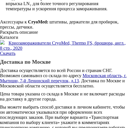
впрыска LN₂ для более точного регулирования
температуры и ускорения процесса замораживания.
Аксессуары к
CryoMed:
штативы, держатели для пробирок,
прессы, датчики.
Раскрыть описание
Каталоги
Криозамораживатели CryoMed, Thermo FS, брошюра, англ.,
8 стр., 2020
Скачать
Доставка по Москве
Доставка осуществляется по всей России и странам СНГ.
Возможен самовывоз со склада по адресу
Московская область, г.
Мытищи, 7-й Ленинский переулок, д.13
. Доставка по Москве и
Московской области осуществляется бесплатно.
Цена товара указана со склада в Москве и не включает расходы
на доставку в другие города.
Вы можете выбрать способ доставки в личном кабинете, чтобы
он автоматически указывался при оформлении всех
последующих заказов. При выборе варианта «Транспортная
компания по выбору клиента» укажите в комментариях
транспортную компанию, с которой вы предпочитаете работать.