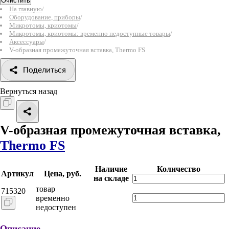
Очистить
На главную
/
Оборудование, приборы
/
Микротомы, криотомы
/
Микротомы, криотомы: временно недоступные товары
/
Аксессуары
/
V-образная промежуточная вставка, Thermo FS
Поделиться
Вернуться назад
V-образная промежуточная вставка,
Thermo FS
Наличие
Количество
Артикул
Цена, руб.
на складе
товар
715320
временно
недоступен
Описание