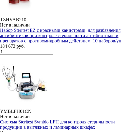
TZHVAB210
Нет в наличии
Набор Steritest EZ с красными канистрами, для разбавления
антибиотиков при контроле стерильности антибиотиков и
препаратов с противомикробным действием, 10 наборов/уп
184 673 руб.
YMBLFH01CN
Нет в наличии
Система Steritest Symbio LFH для контроля стерильности
продукции в вытяжных и ламинарных шкафах