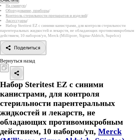
Очистить
На главную
/
Оборудование, приборы
/
Контроль стерильности препаратов и изделий
/
Аксессуары
/
Набор Steritest EZ с синими канистрами, для контроля стерильности
парентеральных жидкостей и лекарств, не обладающих противомикробным
действием, 10 наборов/уп, Merck (Millipore, Sigma-Aldrich, Supelco)
Поделиться
Вернуться назад
Набор Steritest EZ с синими
канистрами, для контроля
стерильности парентеральных
жидкостей и лекарств, не
обладающих противомикробным
действием, 10 наборов/уп,
Merck