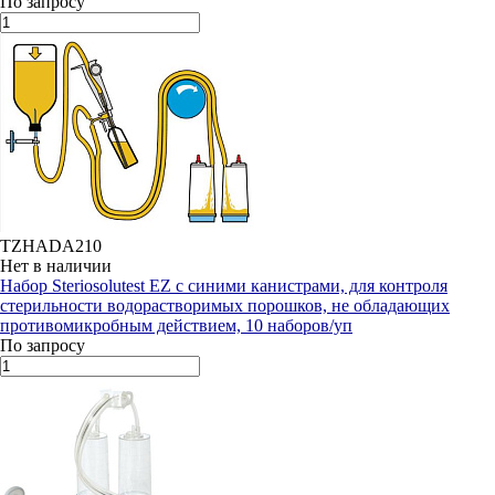
По запросу
TZHADA210
Нет в наличии
Набор Steriosolutest EZ с синими канистрами, для контроля
стерильности водорастворимых порошков, не обладающих
противомикробным действием, 10 наборов/уп
По запросу