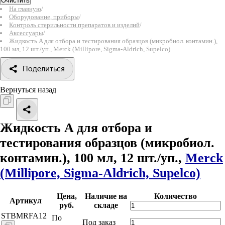
Очистить
На главную
/
Оборудование, приборы
/
Контроль стерильности препаратов и изделий
/
Аксессуары
/
Жидкость A для отбора и тестирования образцов (микробиол. контамин.),
100 мл, 12 шт./уп., Merck (Millipore, Sigma-Aldrich, Supelco)
Поделиться
Вернуться назад
Жидкость A для отбора и
тестирования образцов (микробиол.
контамин.), 100 мл, 12 шт./уп.,
Merck
(Millipore, Sigma-Aldrich, Supelco)
Цена,
Наличие на
Количество
Артикул
руб.
складе
STBMRFA12
По
Под заказ