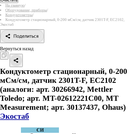
Очистить
На главную
/
Оборудование, приборы
/
Кондуктометры
/
Кондуктометр стационарный, 0-200 мСм/см, датчик 2301T-F, EC2102,
Экостаб
Поделиться
Вернуться назад
Кондуктометр стационарный, 0-200
мСм/см, датчик 2301T-F, EC2102
(аналоги: арт. 30266942, Mettler
Toledo; арт. MT-02612221C00, MT
Measurement; арт. 30137437, Ohaus)
Экостаб
СИ