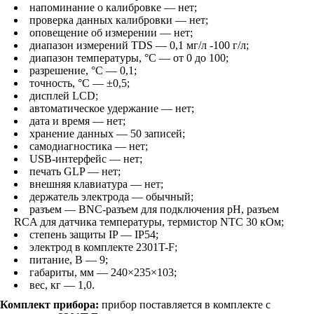
напоминание о калибровке — нет;
проверка данных калибровки — нет;
оповещение об измерении — нет;
диапазон измерений TDS — 0,1 мг/л -100 г/л;
диапазон температуры, °С — от 0 до 100;
разрешение, °С — 0,1;
точность, °С — ±0,5;
дисплей LCD;
автоматическое удержание — нет;
дата и время — нет;
хранение данных — 50 записей;
самодиагностика — нет;
USB-интерфейс — нет;
печать GLP — нет;
внешняя клавиатура — нет;
держатель электрода — обычный;
разъем — BNC-разъем для подключения pH, разъем
RCA для датчика температуры, термистор NTC 30 кОм;
степень защиты IP — IP54;
электрод в комплекте 2301T-F;
питание, В — 9;
габариты, мм — 240×235×103;
вес, кг — 1,0.
Комплект прибора:
прибор поставляется в комплекте с