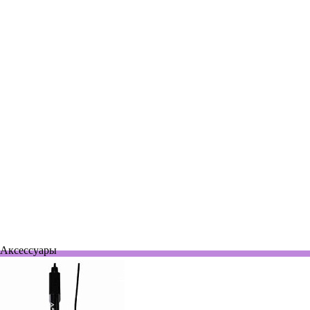
Кондуктометр стационарный, 0,01 мкСм/см - 200 мСм/см, без
датчика, F30-Meter
По запросу
30137437
Нет в наличии
Кондуктометр стационарный, 0,00 мкСм/см - 199,9 мСм/см, без
датчика, ST3100C-B
По запросу
Аксессуары