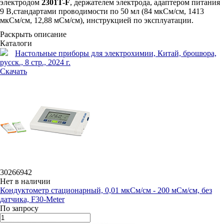
электродом
2301T-F
, держателем электрода, адаптером питания
9 В,стандартами проводимости по 50 мл (84 мкСм/см, 1413
мкСм/см, 12,88 мСм/см), инструкцией по эксплуатации.
Раскрыть описание
Каталоги
Настольные приборы для электрохимии, Китай, брошюра,
русск., 8 стр., 2024 г.
Скачать
30266942
Нет в наличии
Кондуктометр стационарный, 0,01 мкСм/см - 200 мСм/см, без
датчика, F30-Meter
По запросу