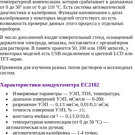
температурной компенсации, которая срабатывает в диапазонах
от 0 до 50° или от 0 до 110 °С. Есть системы автоматической
диагностики и калибровки. Функция напоминания о датах
калибрования у некоторых моделей отсутствует, но есть
возможность проверки данных этого процесса у отдельных
приборов.
В число дополнений входят измерительный стенд, оснащенный
держателем электрода, мешалка, поставляется с органайзером
для растворов. В памяти хранится 50, 100 или 1000 записей, у
некоторых моделей есть USB-подключение и цветной LCD или
TFT-экран.
Применим для изучения разных типов растворов и коллоидных
систем.
Характеристики кондуктометра EC2102
Измеряемые параметры — УЭП, TDS, температура;
диапазон измерений УЭП, мСм/см — 0-200;
разрешение УЭП — 0,1/1 мкСм, 0,01/0,1/ мСм;
точность измерения УЭП, % — ±1;
константа ячейки см⁻¹ — 0,1/1,0/10,0;
температурная компенсация (от 0 до 50 °С) —
автоматическая или ручная;
автоматическая калибровка — 1-4 точки;