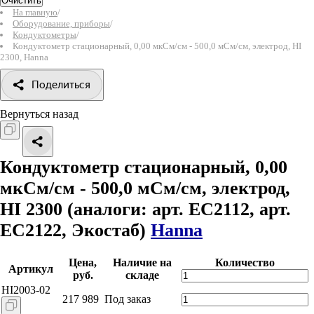
Очистить
На главную
/
Оборудование, приборы
/
Кондуктометры
/
Кондуктометр стационарный, 0,00 мкСм/см - 500,0 мСм/см, электрод, HI
2300, Hanna
Поделиться
Вернуться назад
Кондуктометр стационарный, 0,00
мкСм/см - 500,0 мСм/см, электрод,
HI 2300
(аналоги: арт. EC2112, арт.
EC2122, Экостаб)
Hanna
Цена,
Наличие на
Количество
Артикул
руб.
складе
HI2003-02
217 989
Под заказ