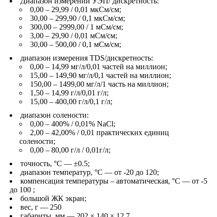
Диапазон измерений УЭП/ дискретность:
0,00 – 29,99 / 0,01 мкСм/см;
30,00 – 299,90 / 0,1 мкСм/см;
300,00 – 2999,00 / 1 мСм/см;
3,00 – 29,90 / 0,01 мСм/см;
30,00 – 500,00 / 0,1 мСм/см;
диапазон измерения TDS/дискретность:
0,00 – 14,99 мг/л/0,01 частей на миллион;
15,00 – 149,90 мг/л/0,1 частей на миллион;
150,00 – 1499,00 мг/л/1 часть на миллион;
1,50 – 14,99 г/л/0,01 г/л;
15,00 – 400,00 г/л/0,1 г/л;
диапазон солености:
0,00 – 400% / 0,01% NaCl;
2,00 – 42,00% / 0,01 практических единиц
солености;
0,00 – 80,00 г/л / 0,01г/л;
точность, °С — ±0.5;
диапазон температур, °С — от -20 до 120;
компенсация температуры – автоматическая, °C — от -5
до 100 ;
большой ЖК экран;
вес, г — 250
габариты, мм — 202 × 140 × 12,7.