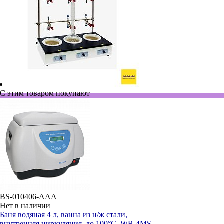
С этим товаром покупают
BS-010406-AAA
Нет в наличии
Баня водяная 4 л, ванна из н/ж стали,
внутренняя циркуляция, до 100°С, WB-4MS