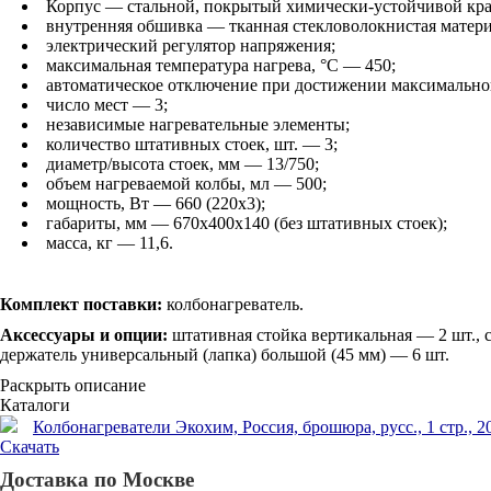
Корпус — стальной, покрытый химически-устойчивой кра
внутренняя обшивка — тканная стекловолокнистая матери
электрический регулятор напряжения;
максимальная температура нагрева, °С — 450;
автоматическое отключение при достижении максимально
число мест — 3;
независимые нагревательные элементы;
количество штативных стоек, шт. — 3;
диаметр/высота стоек, мм — 13/750;
объем нагреваемой колбы, мл — 500;
мощность, Вт — 660 (220х3);
габариты, мм — 670х400х140 (без штативных стоек);
масса, кг — 11,6.
Комплект поставки:
колбонагреватель.
Аксессуары и опции:
штативная стойка вертикальная — 2 шт., с
держатель универсальный (лапка) большой (45 мм) — 6 шт.
Раскрыть описание
Каталоги
Колбонагреватели Экохим, Россия, брошюра, русс., 1 стр., 20
Скачать
Доставка по Москве