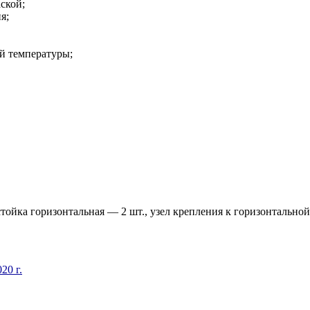
ской;
я;
й температуры;
тойка горизонтальная — 2 шт., узел крепления к горизонтальной 
20 г.