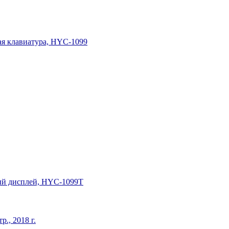
ая клавиатура, HYC-1099
ный дисплей, HYC-1099T
., 2018 г.