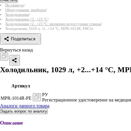
Очистить
На главную
/
Оборудование, приборы
/
Холодильники
/
Холодильники +2...+23 °С
/
Холодильники +2...+23 °С: временно недоступные товары
/
Холодильник, 1029 л, +2...+14 °С, MPR-1014R, PHCbi
Поделиться
Вернуться назад
Холодильник, 1029 л, +2...+14 °С, M
Артикул
РУ
MPR-1014R-PE
Регистрационное удостоверение на медицин
Аналоги данного товара
Задать вопрос по аналогу
Описание