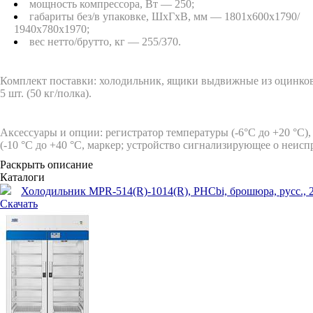
мощность компрессора, Вт — 250;
габариты без/в упаковке, ШxГxВ, мм — 1801x600x1790/
1940х780х1970;
вес нетто/брутто, кг — 255/370.
Комплект поставки:
холодильник, ящики выдвижные из оцинков
5 шт. (50 кг/полка).
Аксессуары и опции:
регистратор температуры (-6°С до +20 °С),
(-10 °С до +40 °С, маркер; устройство сигнализирующее о неисп
Раскрыть описание
Каталоги
Холодильник MPR-514(R)-1014(R), PHCbi, брошюра, русс., 2 с
Скачать