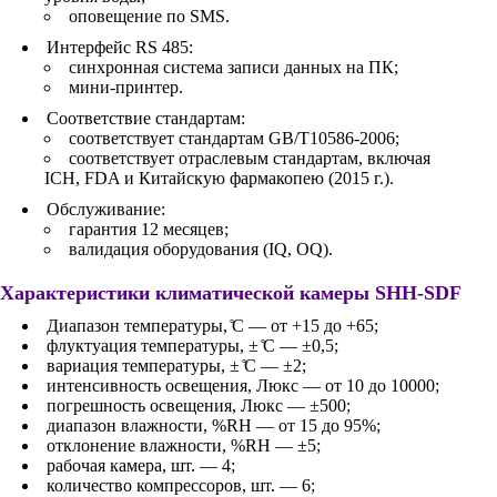
оповещение по SMS.
Интерфейс RS 485:
синхронная система записи данных на ПК;
мини-принтер.
Соответствие стандартам:
соответствует стандартам GB/T10586-2006;
соответствует отраслевым стандартам, включая
ICH, FDA и Китайскую фармакопею (2015 г.).
Обслуживание:
гарантия 12 месяцев;
валидация оборудования (IQ, OQ).
Характеристики климатической камеры SHH-SDF
Диапазон температуры, ̊С — от +15 до +65;
флуктуация температуры, ± ̊С — ±0,5;
вариация температуры, ± ̊С — ±2;
интенсивность освещения, Люкс — от 10 до 10000;
погрешность освещения, Люкс — ±500;
диапазон влажности, %RH — от 15 до 95%;
отклонение влажности, %RH — ±5;
рабочая камера, шт. — 4;
количество компрессоров, шт. — 6;