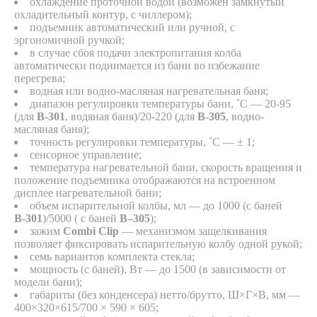
охлаждение проточной водой (возможен замкнутый
охладительный контур, с чиллером);
подъемник автоматический или ручной, с
эргономичной ручкой;
в случае сбоя подачи электропитания колба
автоматически поднимается из бани во избежание
перегрева;
водная или водно-масляная нагревательная баня;
диапазон регулировки температуры бани, ˚С — 20-95
(для
В-301
, водяная баня)/20-220 (для
В-305
, водно-
масляная баня);
точность регулировки температуры, ˚С — ± 1;
сенсорное управление;
температура нагревательной бани, скорость вращения и
положение подъемника отображаются на встроенном
дисплее нагревательной бани;
объем испарительной колбы, мл — до 1000 (с баней
В-301
)/5000 ( с баней
В–305
);
зажим
Combi Clip
— механизмом защелкивания
позволяет фиксировать испарительную колбу одной рукой;
семь вариантов комплекта стекла;
мощность (с баней), Вт — до 1500 (в зависимости от
модели бани);
габариты (без конденсера) нетто/брутто, Ш×Г×В, мм —
400×320×615/700 × 590 × 605;