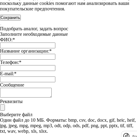
поскольку данные cookies помогают нам анализировать ваши
покупательские предпочтения.
Сохранить
Подобрать аналог, задать вопрос
Заполните необходимые данные
ФИО:
*
Название организации:
*
Телефон:
*
E-mail:
*
Сообщение
Реквизиты
Выберите файл
Один файл до 10 МБ. Форматы: bmp, csv, doc, docx, gif, heic, heif,
jpg, jpeg, mpg, mpeg, mp3, odt, odp, ods, pdf, png, ppt, pptx, tif, tiff,
txt, wav, webp, xls, xlsx.
Pri