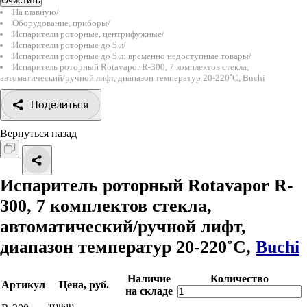
Очистить
На главную
/
Оборудование, приборы
/
Испарители роторные, центрифужные
/
Испарители роторные до 5 л
/
Испарители роторные до 5 л: временно недоступные товары
/
Испаритель роторный Rotavapor R-300, 7 комплектов стекла,
автоматический/ручной лифт, диапазон температур 20-220˚С, Buchi
Поделиться
Вернуться назад
Испаритель роторный Rotavapor R-
300, 7 комплектов стекла,
автоматический/ручной лифт,
диапазон температур 20-220˚С,
Buchi
Наличие
Количество
Артикул
Цена, руб.
на складе
товар