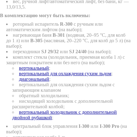
вес, ручной лифт/автоматический лифт, без бани, кг —
13,0/13,5.
В комплектацию могут быть включены:
роторный испаритель
R-300
с ручным или
автоматическим лифтом (на выбор);
нагревающая баня
B-301
(водяная, 20–95 °C, для колб
до 1 л) или
B-305
(масляная, 20–220 °C, для колб до 5 л) (на
выбор);
переходники
SJ 29/32
или
SJ 24/40
(на выбор);
комплект стекла (холодильник, приемная колба 1 л) с
защитным покрытием или без него (на выбор);
вертикальный
;
вертикальный для охлаждения сухим льдом
;
диагональный
;
вертикальный для охлаждения сухим льдом с
запирающим клапаном
обратный холодильник;
нисходящий холодильник с дополнительной
расширительной колбой;
вертикальный холодильник с дополнительной
двойной рубашкой
;
центральный блок управления
I-300
или
I-300 Pro
(на
выбор);