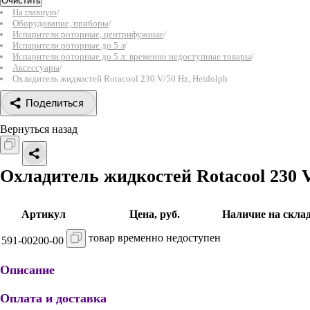
Очистить
На главную
/
Оборудование, приборы
/
Испарители роторные, центрифужные
/
Испарители роторные до 5 л
/
Испарители роторные до 5 л: временно недоступные товары
/
Аксессуары
/
Охладитель жидкостей Rotacool 230 V/50 Hz, Heidolph
Поделиться
Вернуться назад
Охладитель жидкостей Rotacool 230 
Артикул
Цена, руб.
Наличие на скла
товар временно недоступен
591-00200-00
Описание
Оплата и доставка