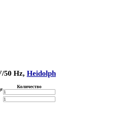
V/50 Hz,
Heidolph
Количество
де