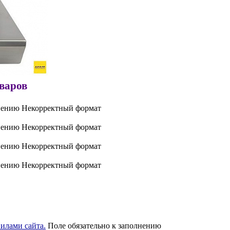
оваров
нению
Некорректный формат
нению
Некорректный формат
нению
Некорректный формат
нению
Некорректный формат
илами сайта.
Поле обязательно к заполнению