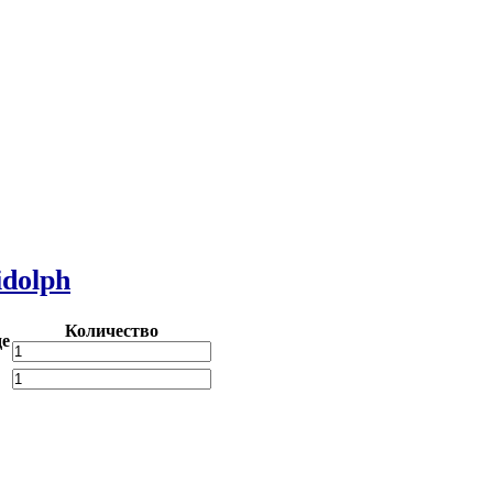
idolph
Количество
де