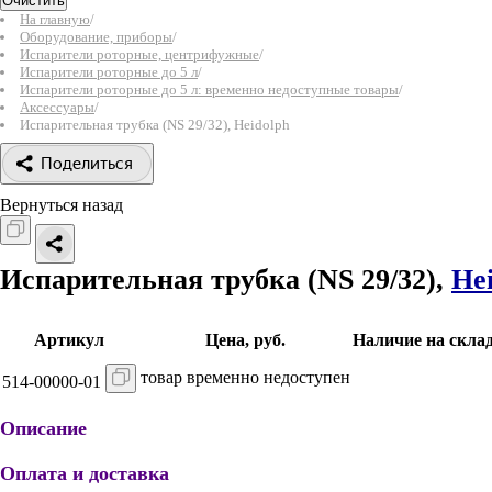
Очистить
На главную
/
Оборудование, приборы
/
Испарители роторные, центрифужные
/
Испарители роторные до 5 л
/
Испарители роторные до 5 л: временно недоступные товары
/
Аксессуары
/
Испарительная трубка (NS 29/32), Heidolph
Поделиться
Вернуться назад
Испарительная трубка (NS 29/32),
He
Артикул
Цена, руб.
Наличие на скла
товар временно недоступен
514-00000-01
Описание
Оплата и доставка