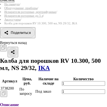
Очистить
На главную
/
Оборудование, приборы
/
Испарители роторные, центрифужные
/
Испарители роторные до 5 л
/
Аксессуары
/
Колба для порошков RV 10.300, 500 мл, NS 29/32, IKA
Поделиться
Вернуться назад
Колба для порошков RV 10.300, 500
мл, NS 29/32,
IKA
Цена,
Наличие на
Количество
Артикул
руб.
складе
3738200
По
Под заказ
запросу
Описание