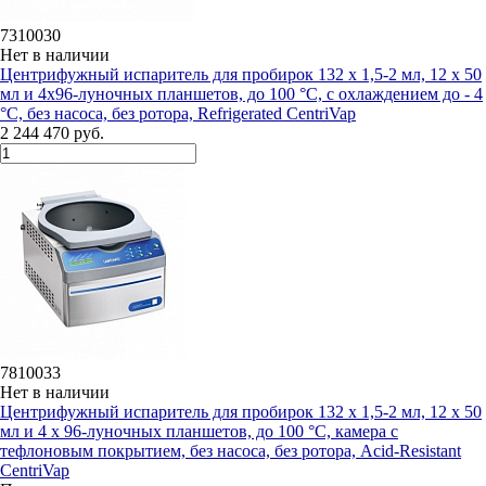
7310030
Нет в наличии
Центрифужный испаритель для пробирок 132 х 1,5-2 мл, 12 х 50
мл и 4х96-луночных планшетов, до 100 °C, с охлаждением до - 4
°С, без насоса, без ротора, Refrigerated CentriVap
2 244 470 руб.
7810033
Нет в наличии
Центрифужный испаритель для пробирок 132 х 1,5-2 мл, 12 х 50
мл и 4 х 96-луночных планшетов, до 100 °C, камера с
тефлоновым покрытием, без насоса, без ротора, Acid-Resistant
CentriVap