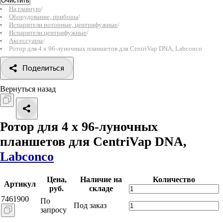
Очистить
На главную
/
Оборудование, приборы
/
Испарители роторные, центрифужные
/
Испарители центрифужные
/
Аксессуары
/
Ротор для 4 х 96-луночных планшетов для CentriVap DNA, Labconco
Поделиться
Вернуться назад
Ротор для 4 х 96-луночных
планшетов для CentriVap DNA,
Labconco
Цена,
Наличие на
Количество
Артикул
руб.
складе
7461900
По
Под заказ
запросу