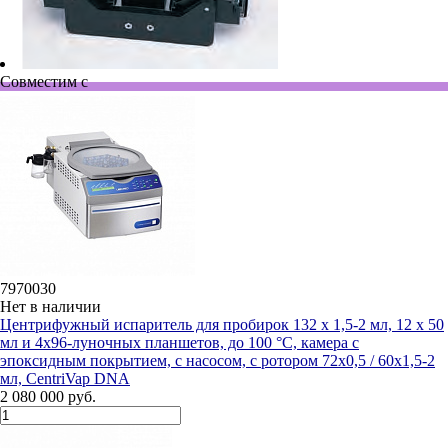
Совместим с
7970030
Нет в наличии
Центрифужный испаритель для пробирок 132 х 1,5-2 мл, 12 х 50
мл и 4х96-луночных планшетов, до 100 °C, камера с
эпоксидным покрытием, c насосом, с ротором 72х0,5 / 60х1,5-2
мл, CentriVap DNA
2 080 000 руб.