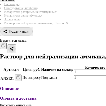
Очистить
На главную
/
Оборудование, приборы
/
Испарители роторные, центрифужные
/
Испарители центрифужные
/
Аксессуары
/
Раствор для нейтрализации аммиака, Thermo FS
Поделиться
Вернуться назад
Раствор для нейтрализации аммиака
Количество
Артикул
Цена, руб.
Наличие на складе
По запросу
Под заказ
ANS121
Описание
Оплата и доставка
Раскрыть описание