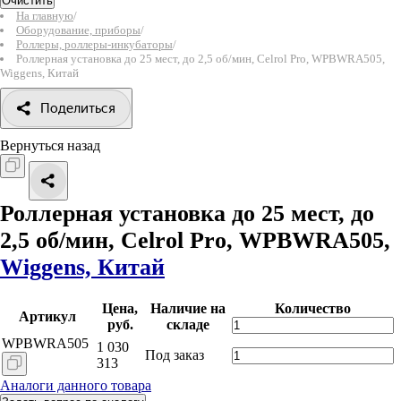
Очистить
На главную
/
Оборудование, приборы
/
Роллеры, роллеры-инкубаторы
/
Роллерная установка до 25 мест, до 2,5 об/мин, Celrol Pro, WPBWRA505,
Wiggens, Китай
Поделиться
Вернуться назад
Роллерная установка до 25 мест, до
2,5 об/мин, Celrol Pro, WPBWRA505,
Wiggens, Китай
Цена,
Наличие на
Количество
Артикул
руб.
складе
WPBWRA505
1 030
Под заказ
313
Аналоги данного товара