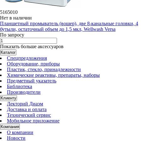
5165010
Нет в наличии
Планшетный промыватель (вошер), две 8-канальные головки, 4
бутыли, остаточный объем до 1,5 мкл, Wellwash Versa
По запросу
Показать больше аксессуаров
Каталог
Спецпредложения
Оборудование, приборы
Пластик, стекло, принадлежности
Химические реактивы, препараты, наборы
Предметный указатель
Библиотека
Производители
Клиенту
Лекторий Диаэм
Доставка и оплата
Технический сервис
Мобильное приложение
Компания
О компании
Новости