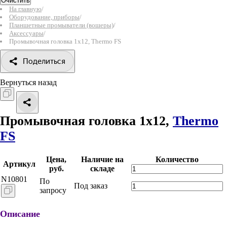
Очистить
На главную
/
Оборудование, приборы
/
Планшетные промыватели (вошеры)
/
Аксессуары
/
Промывочная головка 1x12, Thermo FS
Поделиться
Вернуться назад
Промывочная головка 1x12,
Thermo
FS
Цена,
Наличие на
Количество
Артикул
руб.
складе
N10801
По
Под заказ
запросу
Описание