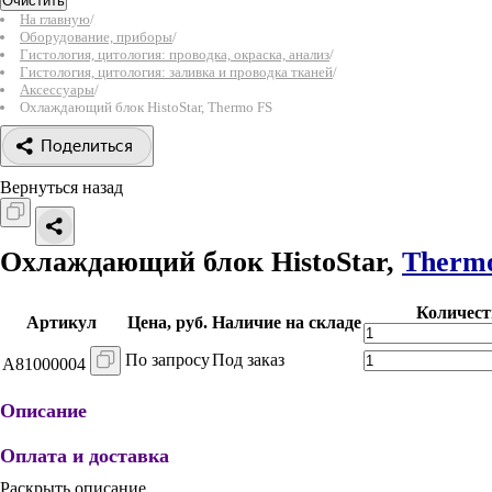
Очистить
На главную
/
Оборудование, приборы
/
Гистология, цитология: проводка, окраска, анализ
/
Гистология, цитология: заливка и проводка тканей
/
Аксессуары
/
Охлаждающий блок HistoStar, Thermo FS
Поделиться
Вернуться назад
Охлаждающий блок HistoStar,
Therm
Количест
Артикул
Цена, руб.
Наличие на складе
По запросу
Под заказ
A81000004
Описание
Оплата и доставка
Раскрыть описание