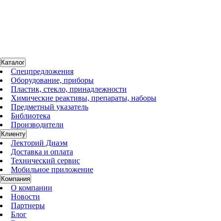
1710 5202 1
Нет в наличии
Термопринтер VP-D897,CE Digit,monoch,ThermPrinter B/W
По запросу
Каталог
Спецпредложения
Оборудование, приборы
Пластик, стекло, принадлежности
Химические реактивы, препараты, наборы
Предметный указатель
Библиотека
Производители
Клиенту
Лекторий Диаэм
Доставка и оплата
Технический сервис
Мобильное приложение
Компания
О компании
Новости
Партнеры
Блог