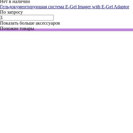
Нет в наличии
Гельдокументирующая система E-Gel Imager with E-Gel Adaptor
По запросу
Показать больше аксессуаров
Похожие товары
1111 0800 1
Нет в наличии
Гельдокументирующая система Doc-Print CX3, 3 Мп, ручное
управление, без трансиллюминатора, фильтр 590 нм
По запросу