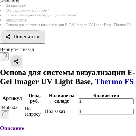
Очистить
На главную
/
Оборудование, приборы
/
Гель- и хемидокументирующие системы
/
Аксессуары
/
Основа для системы визуализации E-Gel Imager UV Light Base, Thermo FS
Поделиться
Вернуться назад
Основа для системы визуализации E-
Gel Imager UV Light Base,
Thermo FS
Цена,
Наличие на
Количество
Артикул
руб.
складе
4466602
По
Под заказ
запросу
Описание