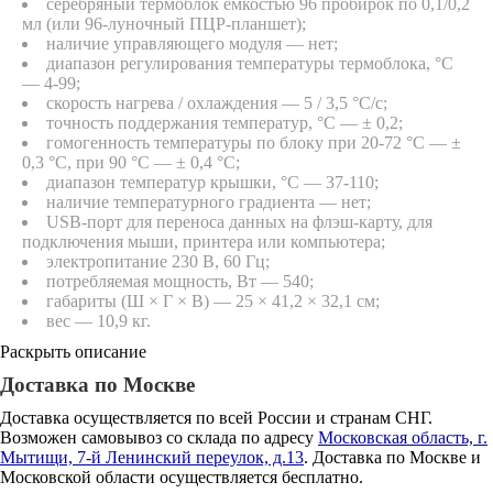
серебряный термоблок емкостью 96 пробирок по 0,1/0,2
мл (или 96-луночный ПЦР-планшет);
наличие управляющего модуля — нет;
диапазон регулирования температуры термоблока, °C
— 4-99;
скорость нагрева / охлаждения — 5 / 3,5 °C/с;
точность поддержания температур, °C — ± 0,2;
гомогенность температуры по блоку при 20-72 °C — ±
0,3 °C, при 90 °C — ± 0,4 °C;
диапазон температур крышки, °C — 37-110;
наличие температурного градиента — нет;
USB-порт для переноса данных на флэш-карту, для
подключения мыши, принтера или компьютера;
электропитание 230 В, 60 Гц;
потребляемая мощность, Вт — 540;
габариты (Ш × Г × В) — 25 × 41,2 × 32,1 см;
вес — 10,9 кг.
Раскрыть описание
Доставка по Москве
Доставка осуществляется по всей России и странам СНГ.
Возможен самовывоз со склада по адресу
Московская область, г.
Мытищи, 7-й Ленинский переулок, д.13
. Доставка по Москве и
Московской области осуществляется бесплатно.