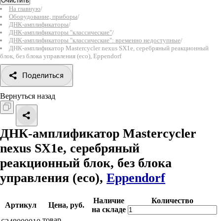
Очистить
На главную
/
Оборудование, приборы
/
ДНК-амплификаторы
/
ДНК-амплификаторы "классические"
/
ДНК-амплификаторы "классические": временно недоступные
/
ДНК-амплификатор Mastercycler nexus SX1e, серебряный реакционный
блок, без блока управления (eco), Eppendorf
Поделиться
Вернуться назад
ДНК-амплификатор Mastercycler
nexus SX1e, серебряный
реакционный блок, без блока
управления (eco),
Eppendorf
Наличие
Количество
Артикул
Цена, руб.
на складе
товар