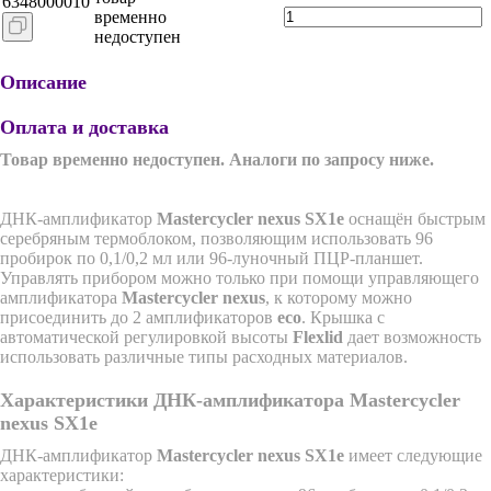
6348000010
временно
недоступен
Описание
Оплата и доставка
Товар временно недоступен. Аналоги по запросу ниже.
ДНК-амплификатор
Mastercycler nexus SX1e
оснащён быстрым
серебряным термоблоком, позволяющим использовать 96
пробирок по 0,1/0,2 мл или 96-луночный ПЦР-планшет.
Управлять прибором можно только при помощи управляющего
амплификатора
Mastercycler nexus
, к которому можно
присоединить до 2 амплификаторов
eco
. Крышка с
автоматической регулировкой высоты
Flexlid
дает возможность
использовать различные типы расходных материалов.
Характеристики ДНК-амплификатора Mastercycler
nexus SX1e
ДНК-амплификатор
Mastercycler nexus SX1e
имеет следующие
характеристики: