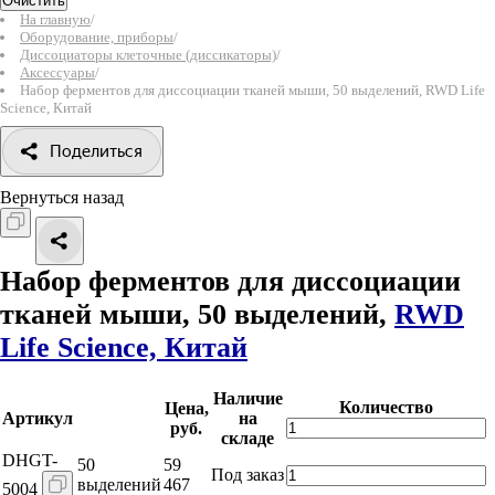
Очистить
На главную
/
Оборудование, приборы
/
Диссоциаторы клеточные (диссикаторы)
/
Аксессуары
/
Набор ферментов для диссоциации тканей мыши, 50 выделений, RWD Life
Science, Китай
Поделиться
Вернуться назад
Набор ферментов для диссоциации
тканей мыши, 50 выделений,
RWD
Life Science, Китай
Наличие
Количество
Цена,
Артикул
на
руб.
складе
DHGT-
50
59
Под заказ
выделений
467
5004