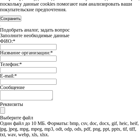
поскольку данные cookies помогают нам анализировать ваши
покупательские предпочтения.
Сохранить
Подобрать аналог, задать вопрос
Заполните необходимые данные
ФИО:
*
Название организации:
*
Телефон:
*
E-mail:
*
Сообщение
Реквизиты
Выберите файл
Один файл до 10 МБ. Форматы: bmp, csv, doc, docx, gif, heic, heif,
jpg, jpeg, mpg, mpeg, mp3, odt, odp, ods, pdf, png, ppt, pptx, tif, tiff,
txt, wav, webp, xls, xlsx.