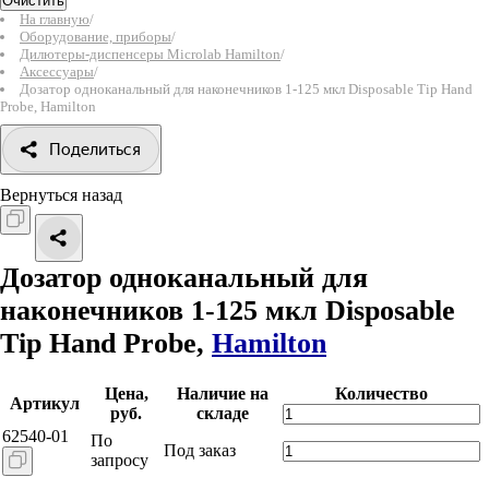
Очистить
На главную
/
Оборудование, приборы
/
Дилютеры-диспенсеры Microlab Hamilton
/
Аксессуары
/
Дозатор одноканальный для наконечников 1-125 мкл Disposable Tip Hand
Probe, Hamilton
Поделиться
Вернуться назад
Дозатор одноканальный для
наконечников 1-125 мкл Disposable
Tip Hand Probe,
Hamilton
Цена,
Наличие на
Количество
Артикул
руб.
складе
62540-01
По
Под заказ
запросу