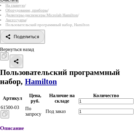
Очистить
На главную
/
Оборудование, приборы
/
Дилютеры-диспенсеры Microlab Hamilton
/
Аксессуары
/
Пользовательский программный набор, Hamilton
Поделиться
Вернуться назад
Пользовательский программный
набор,
Hamilton
Цена,
Наличие на
Количество
Артикул
руб.
складе
61500-03
По
Под заказ
запросу
Описание