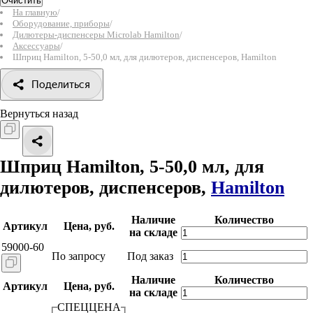
Очистить
На главную
/
Оборудование, приборы
/
Дилютеры-диспенсеры Microlab Hamilton
/
Аксессуары
/
Шприц Hamilton, 5-50,0 мл, для дилютеров, диспенсеров, Hamilton
Поделиться
Вернуться назад
Шприц Hamilton, 5-50,0 мл, для
дилютеров, диспенсеров,
Hamilton
Наличие
Количество
Артикул
Цена, руб.
на складе
59000-60
По запросу
Под заказ
Наличие
Количество
Артикул
Цена, руб.
на складе
СПЕЦЦЕНА