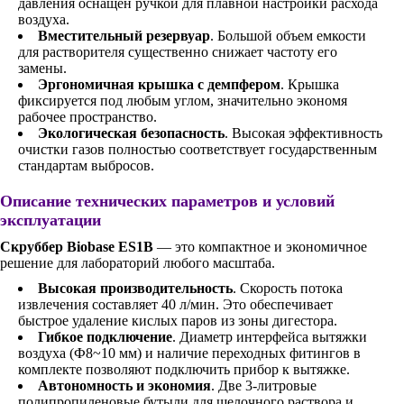
давления оснащен ручкой для плавной настройки расхода
воздуха.
Вместительный резервуар
. Большой объем емкости
для растворителя существенно снижает частоту его
замены.
Эргономичная крышка с демпфером
. Крышка
фиксируется под любым углом, значительно экономя
рабочее пространство.
Экологическая безопасность
. Высокая эффективность
очистки газов полностью соответствует государственным
стандартам выбросов.
Описание технических параметров и условий
эксплуатации
Скруббер Biobase ES1B
— это компактное и экономичное
решение для лабораторий любого масштаба.
Высокая производительность
. Скорость потока
извлечения составляет 40 л/мин. Это обеспечивает
быстрое удаление кислых паров из зоны дигестора.
Гибкое подключение
. Диаметр интерфейса вытяжки
воздуха (Ф8~10 мм) и наличие переходных фитингов в
комплекте позволяют подключить прибор к вытяжке.
Автономность и экономия
. Две 3-литровые
полипропиленовые бутыли для щелочного раствора и