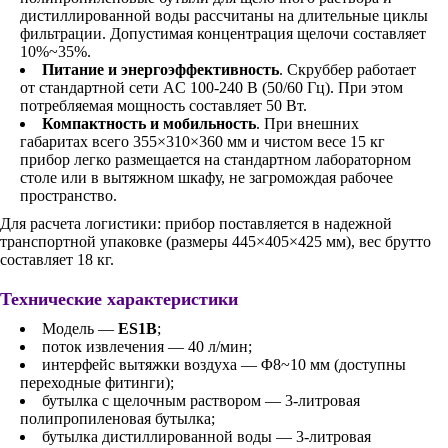
дистиллированной воды рассчитаны на длительные циклы
фильтрации. Допустимая концентрация щелочи составляет
10%~35%.
Питание и энергоэффективность
. Скруббер работает
от стандартной сети AC 100-240 В (50/60 Гц). При этом
потребляемая мощность составляет 50 Вт.
Компактность и мобильность
. При внешних
габаритах всего 355×310×360 мм и чистом весе 15 кг
прибор легко размещается на стандартном лабораторном
столе или в вытяжном шкафу, не загромождая рабочее
пространство.
Для расчета логистики: прибор поставляется в надежной
транспортной упаковке (размеры 445×405×425 мм), вес брутто
составляет 18 кг.
Технические характеристики
Модель —
ES1В
;
поток извлечения — 40 л/мин;
интерфейс вытяжки воздуха — Φ8~10 мм (доступны
переходные фитинги);
бутылка с щелочным раствором — 3-литровая
полипропиленовая бутылка;
бутылка дистиллированной воды — 3-литровая