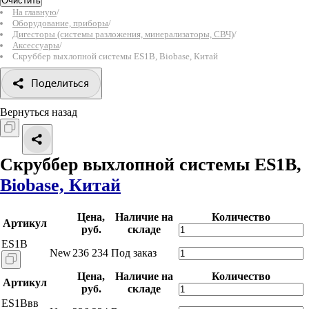
Очистить
На главную
/
Оборудование, приборы
/
Дигесторы (системы разложения, минерализаторы, СВЧ)
/
Аксессуары
/
Скруббер выхлопной системы ES1B, Biobase, Китай
Поделиться
Вернуться назад
Скруббер выхлопной системы ES1B,
Biobase, Китай
Цена,
Наличие на
Количество
Артикул
руб.
складе
ES1B
New
236 234
Под заказ
Цена,
Наличие на
Количество
Артикул
руб.
складе
ES1Bвв