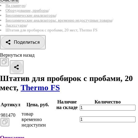
Очистить
На главную
/
Оборудование, приборы
/
Биохимические анализаторы
/
Биохимические анализаторы: временно недоступные товары
/
Аксессуары
/
Штатив для пробирок с пробами, 20 мест, Thermo FS
Поделиться
Вернуться назад
Штатив для пробирок с пробами, 20
мест,
Thermo FS
Наличие
Количество
Артикул
Цена, руб.
на складе
товар
981470
временно
недоступен
Описание