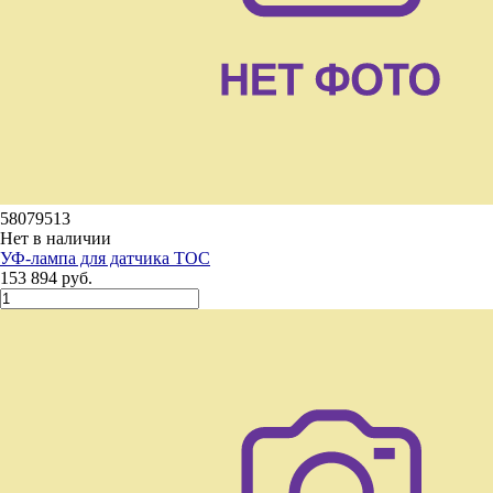
58079513
Нет в наличии
УФ-лампа для датчика TOC
153 894 руб.