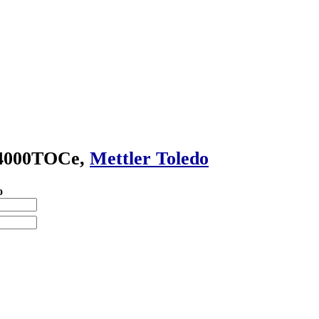
 4000TOCe,
Mettler Toledo
о