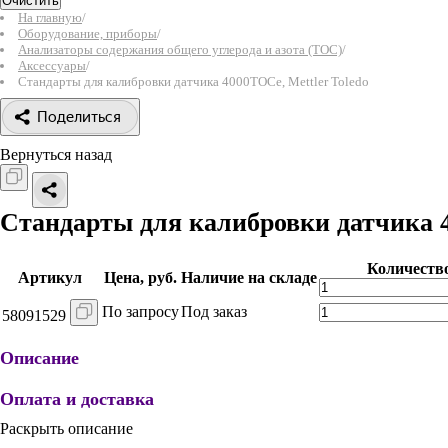
Очистить
На главную
/
Оборудование, приборы
/
Анализаторы содержания общего углерода и азота (ТОС)
/
Аксессуары
/
Стандарты для калибровки датчика 4000TOCe, Mettler Toledo
Поделиться
Вернуться назад
Стандарты для калибровки датчика
Количеств
Артикул
Цена, руб.
Наличие на складе
По запросу
Под заказ
58091529
Описание
Оплата и доставка
Раскрыть описание