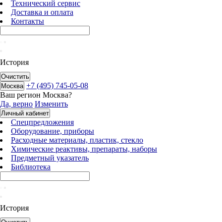
Технический сервис
Доставка и оплата
Контакты
История
Очистить
+7 (495) 745-05-08
Москва
Ваш регион
Москва
?
Да, верно
Изменить
Личный кабинет
Спецпредложения
Оборудование, приборы
Расходные материалы, пластик, стекло
Химические реактивы, препараты, наборы
Предметный указатель
Библиотека
История