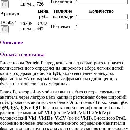
В наличии
шт./уп.
726
Цена,
Наличие
Количество
Артикул
руб.
на складе
18-5087
20×96
3 282
Под заказ
шт./уп.
442
Описание
Оплата и доставка
Биосенсоры
Protein L
предназначены для быстрого и прямого
количественного определения широкого набора легких цепей
каппа, содержащих белки
IgG
, включая целые молекулы,
фрагменты
FAb
и вариабельные фрагменты одной цепи, в
буферных или сложных матрицах.
Белок
L
, который иммобилизован на биосенсоре, связывает
антитела через легкую цепь каппа и распознает более широкий
спектр классов антител, чем белок
A
или белок
G
, включая I
gG,
IgM, IgA, IgE
и
IgD
. Благодаря своей специфичности белок
L
распознает мышиный
VkI
(но не
VkII, VkIII
и
VkIV
) и
человеческий
VkI, VkIII
и
VkIV
(но не
VkII
). Биосенсор
ProL
особенно полезен для количественного определения антител и
фрагментов антител из культур на основе сыворотки, поскольку