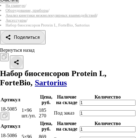
Очистить
На главную
/
Оборудование, приборы
/
Анализ кинетики межмолекулярных взаимодействий
/
Аксессуары
/
Набор биосенсоров Protein L, ForteBio, Sartorius
Поделиться
Вернуться назад
Набор биосенсоров Protein L,
ForteBio,
Sartorius
Цена,
Наличие
Количество
Артикул
руб.
на складе
18-5085
1×96
185
Под заказ
шт./уп.
270
Цена,
Наличие
Количество
Артикул
руб.
на складе
18-5086
5×96
869