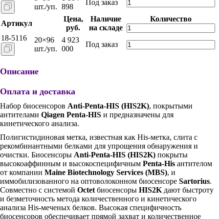
Под заказ
шт./уп.
898
Цена,
Наличие
Количество
Артикул
руб.
на складе
18-5116
20×96
4 923
Под заказ
шт./уп.
000
Описание
Оплата и доставка
Набор биосенсоров
Anti-Penta-HIS (HIS2K)
, покрытыми
антителами
Qiagen Penta-HIS
и предназначены для
кинетического анализа.
Полигистидиновая метка, известная как His-метка, слита с
рекомбинантными белками для упрощения обнаружения и
очистки. Биосенсоры
Anti-Penta-HIS (HIS2K)
покрыты
высокоаффинным и высокоспецифичным
Penta-His
антителом
от компании
Maine Biotechnology Services (MBS)
, и
иммобилизованного на оптоволоконном биосенсоре
Sartorius
.
Совместно с системой
Octet
биосенсоры
HIS2K
дают быстроту
и безметочность метода количественного и кинетического
анализа His-меченых белков. Высокая специфичность
биосенсоров обеспечивает прямой захват и количественное