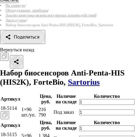
Очистить
На главную
/
Оборудование, приборы
/
Анализ кинетики межмолекулярных взаимодействий
/
Аксессуары
/
Набор биосенсоров Anti-Penta-HIS (HIS2K), ForteBio, Sartorius
Поделиться
Вернуться назад
Набор биосенсоров Anti-Penta-HIS
(HIS2K), ForteBio,
Sartorius
Цена,
Наличие
Количество
Артикул
руб.
на складе
18-5114
1×96
216
Под заказ
шт./уп.
790
Цена,
Наличие
Количество
Артикул
руб.
на складе
18-5115
5×96
1 384