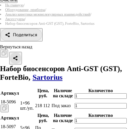
Очистить
На главную
/
Оборудование, приборы
/
Анализ кинетики межмолекулярных взаимодействий
/
Аксессуары
/
Набор биосенсоров Anti-GST (GST), ForteBio, Sartorius
Поделиться
Вернуться назад
Набор биосенсоров Anti-GST (GST),
ForteBio,
Sartorius
Цена,
Наличие
Количество
Артикул
руб.
на складе
18-5096
1×96
218 112
Под заказ
шт./уп.
Цена,
Наличие
Количество
Артикул
руб.
на складе
18-5097
5×96
По