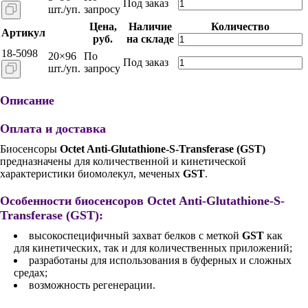
Под заказ
шт./уп.
запросу
Цена,
Наличие
Количество
Артикул
руб.
на складе
18-5098
20×96
По
Под заказ
шт./уп.
запросу
Описание
Оплата и доставка
Биосенсоры
Octet Anti-Glutathione-S-Transferase (GST)
предназначены для количественной и кинетической
характеристики биомолекул, меченых
GST
.
Особенности биосенсоров Octet Anti-Glutathione-S-
Transferase (GST):
высокоспецифичный захват белков с меткой
GST
как
для кинетических, так и для количественных приложений;
разработаны для использования в буферных и сложных
средах;
возможность регенерации.