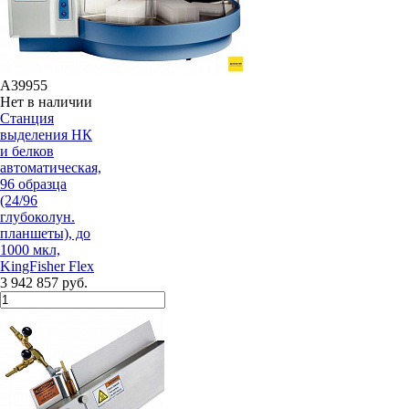
A39955
Нет в наличии
Станция
выделения НК
и белков
автоматическая,
96 образца
(24/96
глубоколун.
планшеты), до
1000 мкл,
KingFisher Flex
3 942 857 руб.