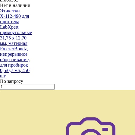
Нет в наличии
Этикетки
Х-112-490 для
принтера
LabXpert,
прямоугольные
31,75 х 12,70
мм, материал
FreezerBondz,
непрерывное
оборачивание,
для пробирок
0,5/0,7 мл, 450
шт.
По запросу