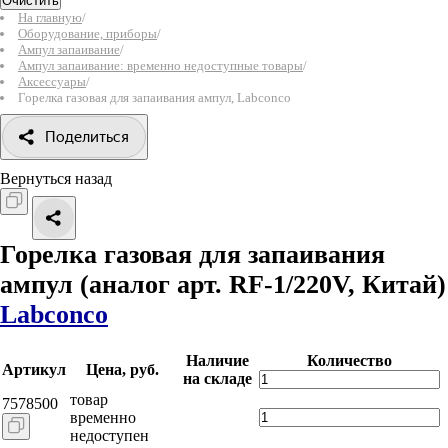
Очистить
На главную
/
Оборудование, приборы
/
Ампул запаивание
/
Ампул запаивание: временно недоступные товары
/
Аксессуары
/
Горелка газовая для запаивания ампул, Labconco
Поделиться
Вернуться назад
Горелка газовая для запаивания
ампул
(аналог арт. RF-1/220V, Китай)
Labconco
Наличие
Количество
Артикул
Цена, руб.
на складе
товар
7578500
временно
недоступен