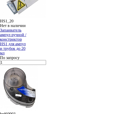
HS1_20
Нет в наличии
Запаиватель
ампул ручной /
констриктор
HS1 для ампул
и трубок до 20
мл
По запросу
brd60903