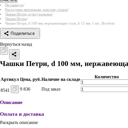
Очистить
На главную
/
Расходные материалы, пластик, стекло
/
Чашки Петри, культуральные
/
Чашки Петри
/
Чашки Петри, d 100 мм, нержавеющая сталь, h 15 мм, 1 шт., Bochem
Поделиться
Вернуться назад
Чашки Петри, d 100 мм, нержавеющая
Количество
Артикул
Цена, руб.
Наличие на складе
9 836
Под заказ
8541
Описание
Оплата и доставка
Раскрыть описание